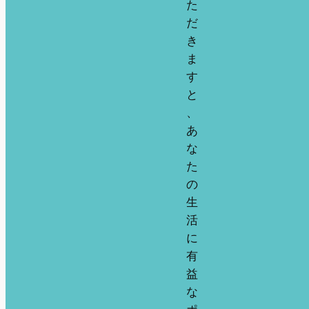
た
だ
き
ま
す
と
、
あ
な
た
の
生
活
に
有
益
な