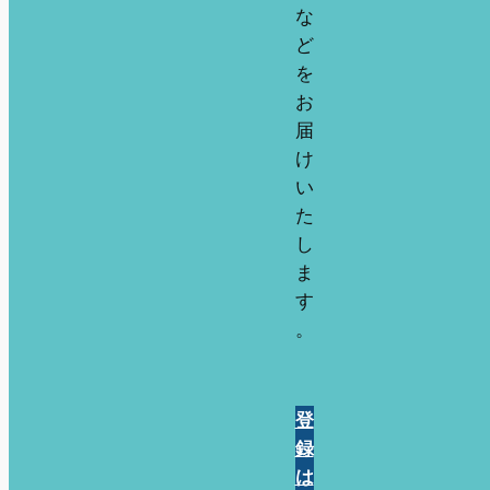
な
ど
を
お
届
け
い
た
し
ま
す
。
登
録
は