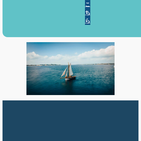
こ
ち
ら