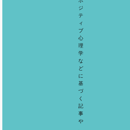
ポ
ジ
テ
ィ
ブ
心
理
学
な
ど
に
基
づ
く
記
事
や
、