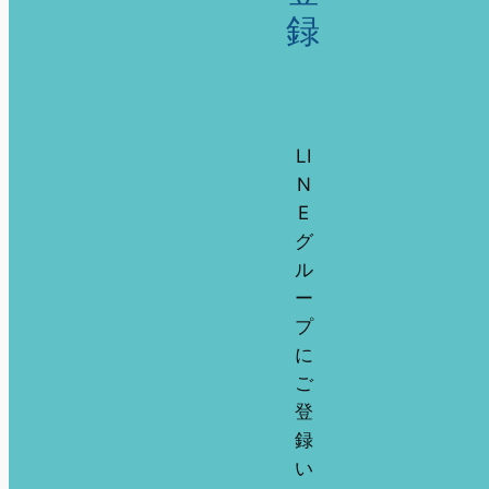
録
LI
N
E
グ
ル
ー
プ
に
ご
登
録
い