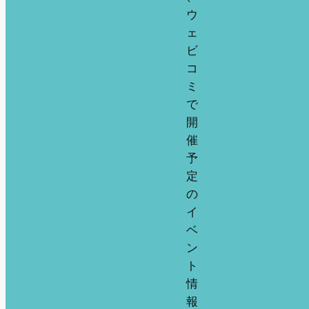
ウ
ェ
ビ
コ
ミ
で
開
催
予
定
の
イ
ベ
ン
ト
情
報