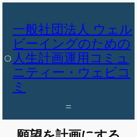
内
容
を
一般社団法人 ウェル
ス
キ
ビーイングのための
ッ
人生計画運用コミュ
プ
ニティー・ウェビコ
ミ
願望を計画にする