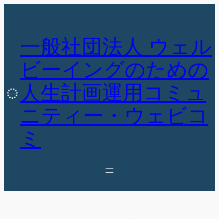
内
容
を
一般社団法人 ウェル
ス
キ
ビーイングのための
ッ
人生計画運用コミュ
プ
ニティー・ウェビコ
ミ